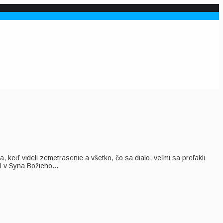
a, keď videli zemetrasenie a všetko, čo sa dialo, veľmi sa preľakli
l v Syna Božieho...