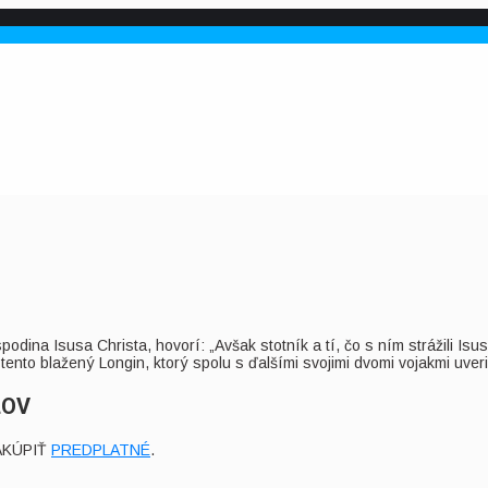
odina Isusa Christa, hovorí: „Avšak stotník a tí, čo s ním strážili Isus
 tento blažený Longin, ktorý spolu s ďalšími svojimi dvomi vojakmi uveri
ĽOV
AKÚPIŤ
PREDPLATNÉ
.