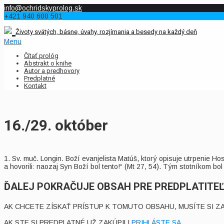
info@ochridskyprolog.sk
+421 940 600 501
Životy svätých, básne, úvahy, rozjímania a besedy na každý deň
Menu
Čítať prológ
Abstrakt o knihe
Autor a predhovory
Predplatné
Kontakt
16./29. október
1. Sv. muč. Longin. Boží evanjelista Matúš, ktorý opisuje utrpenie Hosp
a hovorili: naozaj Syn Boží bol tento!“ (Мt 27, 54). Tým stotníkom bol
ĎALEJ POKRAČUJE OBSAH PRE PREDPLATITE
AK CHCETE ZÍSKAŤ PRÍSTUP K TOMUTO OBSAHU, MUSÍTE SI Z
AK STE SI PREDPLATNÉ UŽ ZAKÚPILI
PRIHLÁSTE SA
.