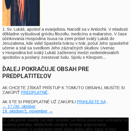
1. Sv. Lukáš, apoštol a evanjelista. Narodil sa v Antiochii. V mladosti
dôkladne vyštudoval grécku filozofiu, medicínu a maliarstvo. V čase
účinkovania Hospodina Isusa na zemi prišiel svätý Lukáš do
Jeruzalema, kde videl Spasiteľa tvárou v tvár, počul Jeho spasiteľné
učenie a stal sa svedkom Jeho zázračných skutkov. Uveriac
v Hospodina bol svätý Lukáš začlenený medzi sedemdesiatich
apoštolov a poslaný zvestovať ľudu. Spolu s Kleopom...
ĎALEJ POKRAČUJE OBSAH PRE
PREDPLATITEĽOV
AK CHCETE ZÍSKAŤ PRÍSTUP K TOMUTO OBSAHU, MUSÍTE SI
ZAKÚPIŤ
PREDPLATNÉ
.
AK STE SI PREDPLATNÉ UŽ ZAKÚPILI
PRIHLÁSTE SA
.
Post
←
17./30. október
19. október/1. november
→
navigation
© Zakúpené služby na tejto stránke sa môžu používať výhradne na
osobnú potrebu. Akékoľvek verejné šírenie, kopírovanie,
zverejňovanie či vydávanie tohto diela alebo jeho častí je bez