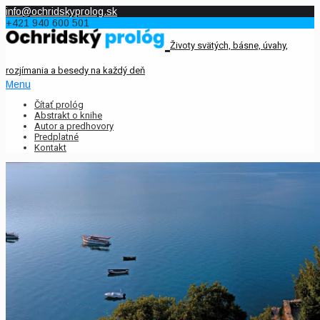
info@ochridskyprolog.sk
+421 940 600 501
Životy svätých, básne, úvahy,
rozjímania a besedy na každý deň
Menu
Čítať prológ
Abstrakt o knihe
Autor a predhovory
Predplatné
Kontakt