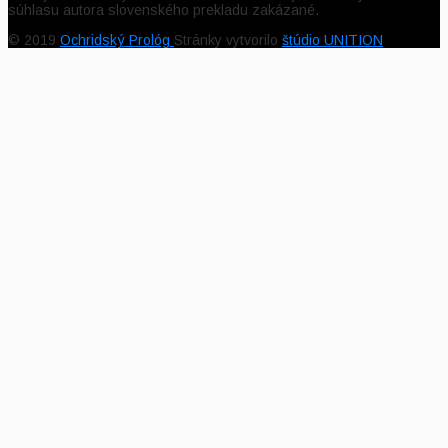
súhlasu autora slovenského prekladu zakázané.
© 2019
Ochridský Prológ
Stránky vytvorilo
štúdio UNITION